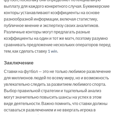
выплату для каждого конкретного случая. Букмекерские
конторы устанавливают коэффициенты на основе
разнообразной информации, включая статистику,
публичное мнение и экспертизу своих аналитиков.
Различные конторы могут предлагать разные
коэффициенты на один и тот же матч, поэтому разумно
сравнивать предложение нескольких операторов перед
тем, как сделать ставку
1 win
.
Заключение
Ставки на футбол — это не только любимое развлечение
для миллионов людей по всему миру, но и возможность
увлекательно следить за развитием любимого спорта.
Выбор правильной стратегии и тщательный анализ
могут значительно повысить шансы на успех в этом
виде деятельности. Важно помнить, что ставки должны
оставаться развлечением и не ввергать игрока в