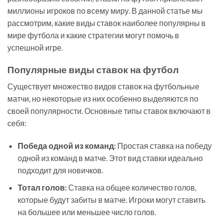
миллионы игроков по всему миру. В данной статье мы
рассмотрим, какие виды ставок наиболее популярны в
мире футбола и какие стратегии могут помочь в
успешной игре.
Популярные виды ставок на футбол
Существует множество видов ставок на футбольные
матчи, но некоторые из них особенно выделяются по
своей популярности. Основные типы ставок включают в
себя:
Победа одной из команд:
Простая ставка на победу
одной из команд в матче. Этот вид ставки идеально
подходит для новичков.
Тотал голов:
Ставка на общее количество голов,
которые будут забиты в матче. Игроки могут ставить
на большее или меньшее число голов.