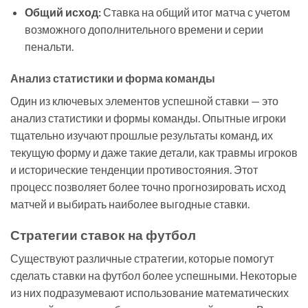
Общий исход:
Ставка на общий итог матча с учетом
возможного дополнительного времени и серии
пенальти.
Анализ статистики и форма команды
Один из ключевых элементов успешной ставки — это
анализ статистики и формы команды. Опытные игроки
тщательно изучают прошлые результаты команд, их
текущую форму и даже такие детали, как травмы игроков
и исторические тенденции противостояния. Этот
процесс позволяет более точно прогнозировать исход
матчей и выбирать наиболее выгодные ставки.
Стратегии ставок на футбол
Существуют различные стратегии, которые помогут
сделать ставки на футбол более успешными. Некоторые
из них подразумевают использование математических