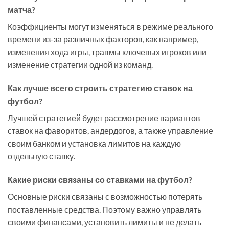
матча?
Коэффициенты могут изменяться в режиме реального
времени из-за различных факторов, как например,
изменения хода игры, травмы ключевых игроков или
изменение стратегии одной из команд.
Как лучше всего строить стратегию ставок на
футбол?
Лучшей стратегией будет рассмотрение вариантов
ставок на фаворитов, андердогов, а также управление
своим банком и установка лимитов на каждую
отдельную ставку.
Какие риски связаны со ставками на футбол?
Основные риски связаны с возможностью потерять
поставленные средства. Поэтому важно управлять
своими финансами, установить лимиты и не делать