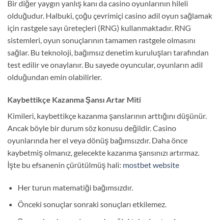
Bir diğer yaygın yanlış kanı da casino oyunlarının hileli
olduğudur. Halbuki, çoğu çevrimiçi casino adil oyun sağlamak
için rastgele sayı üreteçleri (RNG) kullanmaktadır. RNG
sistemleri, oyun sonuçlarının tamamen rastgele olmasını
sağlar. Bu teknoloji, bağımsız denetim kuruluşları tarafından
test edilir ve onaylanır. Bu sayede oyuncular, oyunların adil
olduğundan emin olabilirler.
Kaybettikçe Kazanma Şansı Artar Miti
Kimileri, kaybettikçe kazanma şanslarının arttığını düşünür.
Ancak böyle bir durum söz konusu değildir. Casino
oyunlarında her el veya dönüş bağımsızdır. Daha önce
kaybetmiş olmanız, gelecekte kazanma şansınızı artırmaz.
İşte bu efsanenin çürütülmüş hali:
mostbet website
Her turun matematiği bağımsızdır.
Önceki sonuçlar sonraki sonuçları etkilemez.