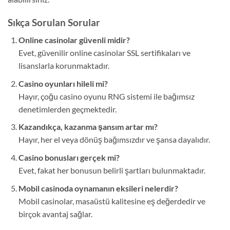
Sıkça Sorulan Sorular
Online casinolar güvenli midir?
Evet, güvenilir online casinolar SSL sertifikaları ve
lisanslarla korunmaktadır.
Casino oyunları hileli mi?
Hayır, çoğu casino oyunu RNG sistemi ile bağımsız
denetimlerden geçmektedir.
Kazandıkça, kazanma şansım artar mı?
Hayır, her el veya dönüş bağımsızdır ve şansa dayalıdır.
Casino bonusları gerçek mi?
Evet, fakat her bonusun belirli şartları bulunmaktadır.
Mobil casinoda oynamanın eksileri nelerdir?
Mobil casinolar, masaüstü kalitesine eş değerdedir ve
birçok avantaj sağlar.