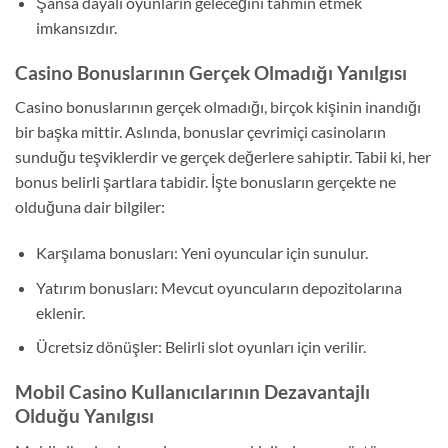
Şansa dayalı oyunların geleceğini tahmin etmek
imkansızdır.
Casino Bonuslarının Gerçek Olmadığı Yanılgısı
Casino bonuslarının gerçek olmadığı, birçok kişinin inandığı
bir başka mittir. Aslında, bonuslar çevrimiçi casinoların
sunduğu teşviklerdir ve gerçek değerlere sahiptir. Tabii ki, her
bonus belirli şartlara tabidir. İşte bonusların gerçekte ne
olduğuna dair bilgiler:
Karşılama bonusları: Yeni oyuncular için sunulur.
Yatırım bonusları: Mevcut oyuncuların depozitolarına
eklenir.
Ücretsiz dönüşler: Belirli slot oyunları için verilir.
Mobil Casino Kullanıcılarının Dezavantajlı
Olduğu Yanılgısı