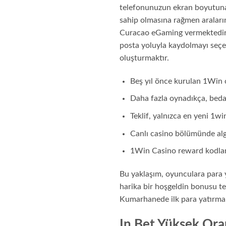
telefonunuzun ekran boyutuna
sahip olmasına rağmen araların
Curacao eGaming vermektedir. B
posta yoluyla kaydolmayı seçe
oluşturmaktır.
Beş yıl önce kurulan 1Win 
Daha fazla oynadıkça, bedav
Teklif, yalnızca en yeni 1win
Canlı casino bölümünde algo
1Win Casino reward kodları 
Bu yaklaşım, oyunculara para 
harika bir hoşgeldin bonusu t
Kumarhanede ilk para yatırma iş
In Bet Yüksek Oran