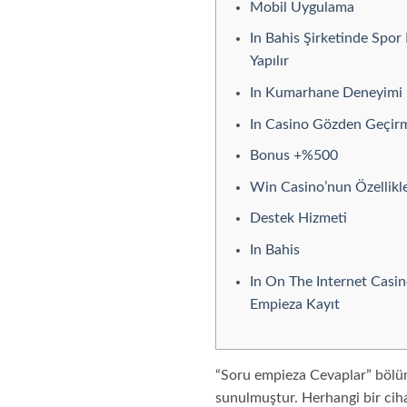
Mobil Uygulama
In Bahis Şirketinde Spor 
Yapılır
In Kumarhane Deneyimi
In Casino Gözden Geçir
Bonus +%500
Win Casino’nun Özellikle
Destek Hizmeti
In Bahis
In On The Internet Casin
Empieza Kayıt
“Soru empieza Cevaplar” bölüm
sunulmuştur. Herhangi bir cih