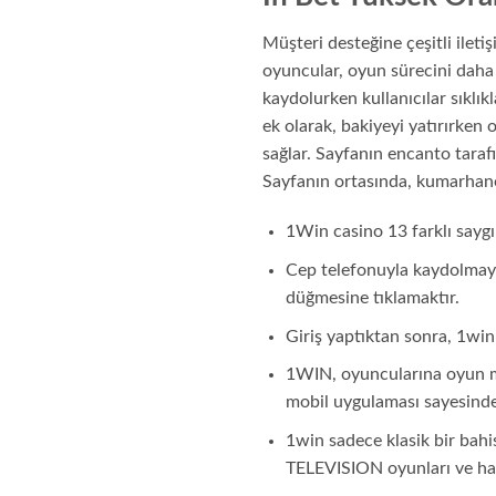
Müşteri desteğine çeşitli ileti
oyuncular, oyun sürecini daha a
kaydolurken kullanıcılar sıklık
ek olarak, bakiyeyi yatırırken
sağlar. Sayfanın encanto taraf
Sayfanın ortasında, kumarhane
1Win casino 13 farklı sayg
Cep telefonuyla kaydolmayı
düğmesine tıklamaktır.
Giriş yaptıktan sonra, 1win
1WIN, oyuncularına oyun ma
mobil uygulaması sayesinde
1win sadece klasik bir bahi
TELEVISION oyunları ve hat