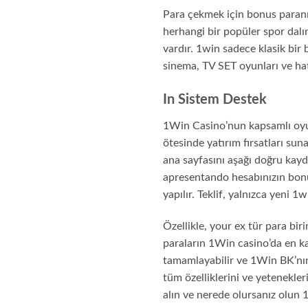
Para çekmek için bonus paranız
herhangi bir popüler spor dalın
vardır. 1win sadece klasik bir
sinema, TV SET oyunları ve hat
In Sistem Destek
1Win Casino’nun kapsamlı oyun 
ötesinde yatırım fırsatları sun
ana sayfasını aşağı doğru kayd
apresentando hesabınızın bonus
yapılır. Teklif, yalnızca yeni 1
Özellikle, your ex tür para bir
paraların 1Win casino’da en k
tamamlayabilir ve 1Win BK’nın 
tüm özelliklerini ve yetenekler
alın ve nerede olursanız olun