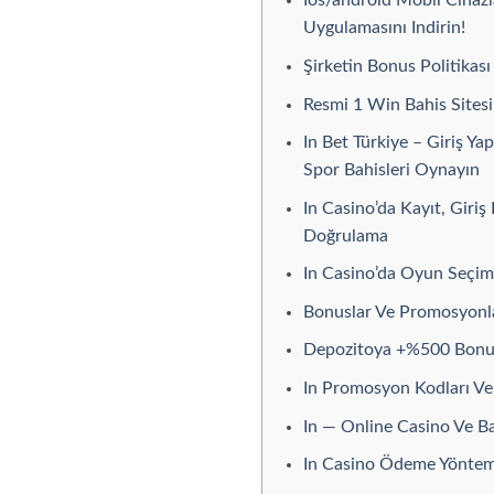
Ios/android Mobil Cihazl
Uygulamasını Indirin!
Şirketin Bonus Politikası
Resmi 1 Win Bahis Sitesi
In Bet Türkiye – Giriş Ya
Spor Bahisleri Oynayın
In Casino’da Kayıt, Giri
Doğrulama
In Casino’da Oyun Seçim
Bonuslar Ve Promosyonl
Depozitoya +%500 Bonu
In Promosyon Kodları Ve
In — Online Casino Ve B
In Casino Ödeme Yöntem