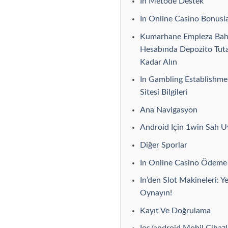
In Metode Destek
In Online Casino Bonusla
Kumarhane Empieza Bahi
Hesabında Depozito Tut
Kadar Alın
In Gambling Establishme
Sitesi Bilgileri
Ana Navigasyon
Android Için 1win Sah 
Diğer Sporlar
In Online Casino Ödeme 
In’den Slot Makineleri: Ye
Oynayın!
Kayıt Ve Doğrulama