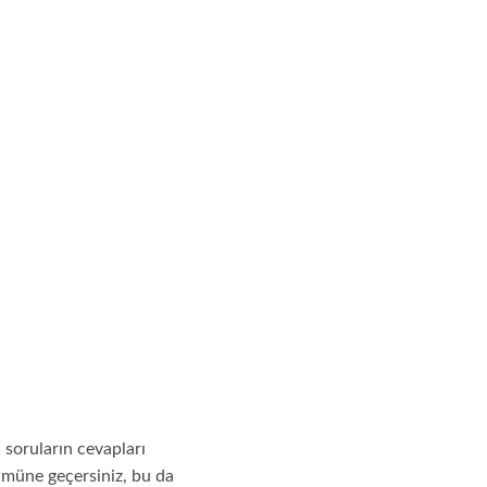
soruların cevapları
ümüne geçersiniz, bu da