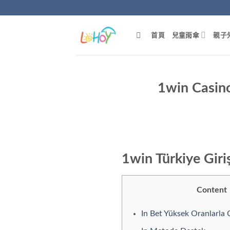
Skip
to
content
首頁
兒童雨傘
親子
1win Casino
1win Türkiye Giri
Content
In Bet Yüksek Oranlarla 