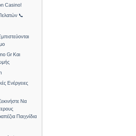
n Casino!
Πελατών 📞
Εμπιστεύονται
σμο
no Gr Και
ωμής
n
ές Ενέργειες
Ξεκινήστε Να
τερους
απέζια Παιχνίδια