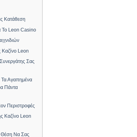
ας Κατάθεση
α Το Leon Casino
ιχνιδιών
 Καζίνο Leon
 Συνεργάτης Σας
 Τα Αγαπημένα
ρα Πάντα
έον Περιστροφές
ς Καζίνο Leon
η Θέση Να Σας