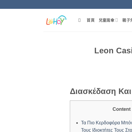
Skip
to
content
首頁
兒童雨傘
親子
Leon Cas
Διασκέδαση Και
Content
Τα Πιο Κερδοφόρα Μπό
Τους Ιδιοκτήτες Τους Στ