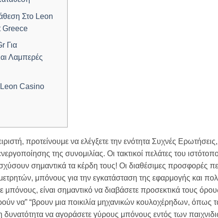
άθεση Στο Leon
t Greece
r Για
Και Λαμπερές
ο Leon Casino
ιριστή, προτείνουμε να ελέγξετε την ενότητα Συχνές Ερωτήσεις,
 ενεργοποίησης της συνομιλίας. Οι τακτικοί πελάτες του ιστότοπ
σχύσουν σημαντικά τα κέρδη τους! Οι διαθέσιμες προσφορές 
ετρητών, μπόνους για την εγκατάσταση της εφαρμογής και πολ
 μπόνους, είναι σημαντικό να διαβάσετε προσεκτικά τους όρου
ρούν να” “βρουν μια ποικιλία μηχανικών κουλοχέρηδων, όπως τ
η δυνατότητα να αγοράσετε γύρους μπόνους εντός των παιχνιδ