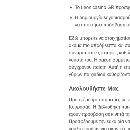
Το Leon casino GR προσφέρ
Η δημιουργία λογαριασμού
να αποκτήσει πρόσβαση σε
Εδώ μπορείτε να στοιχηματίσε
ακόμα πιο απρόβλεπτο και συ
συναρπαστικές ιστορίες καθώς
γούστα του. Η άμεση συμμετοχ
σύγχρονου παίκτη. Αυτή η επ
γύρων παιχνιδιού καθορίζοντα
Ακολουθήστε Μας
Προσφέρουμε υπηρεσίες με νό
Κουρασάο. Η βιβλιοθήκη παιχν
έχουν πρόσβαση σε κινητά τηλ
Προσφέρουμε την ευκαιρία να 
κουλοχέρηδων για εικονικές 