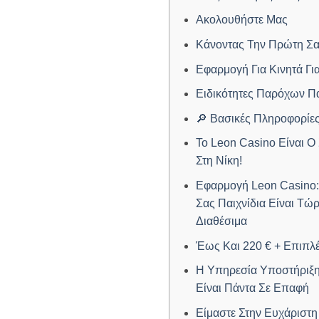
Ακολουθήστε Μας
Κάνοντας Την Πρώτη Σ
Εφαρμογή Για Κινητά Γι
Ειδικότητες Παρόχων Πα
🔎 Βασικές Πληροφορίες
Το Leon Casino Είναι Ο
Στη Νίκη!
Εφαρμογή Leon Casino:
Σας Παιχνίδια Είναι Τώ
Διαθέσιμα
Έως Και 220 € + Επιπλ
Η Υπηρεσία Υποστήριξη
Είναι Πάντα Σε Επαφή
Είμαστε Στην Ευχάριστ