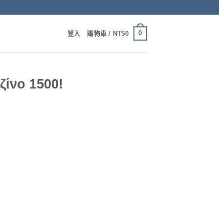
0
登入
購物車 /
NT$
0
ίνο 1500!