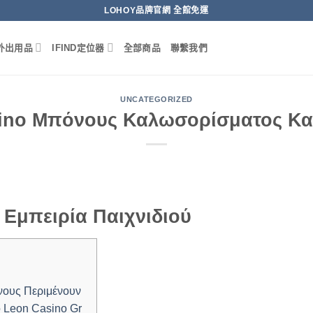
LOHOY品牌官網 全館免運
外出用品
IFIND定位器
全部商品
聯繫我們
UNCATEGORIZED
ino Μπόνους Καλωσορίσματος Καζ
 Εμπειρία Παιχνιδιού
νους Περιμένουν
ο Leon Casino Gr