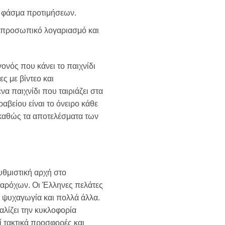
ύ φάσμα προτιμήσεων.
ι προσωπικό λογαριασμό και
ονός που κάνει το παιχνίδι
 με βίντεο και
α παιχνίδι που ταιριάζει στα
αβείου είναι το όνειρο κάθε
 καθώς τα αποτελέσματα των
υθμιστική αρχή στο
 παρόχων. Οι Έλληνες πελάτες
ή ψυχαγωγία και πολλά άλλα.
αλίζει την κυκλοφορία
ί τακτικά προσφορές και