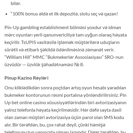
bilər.
“100% bonus əldə et ilk depozitə, slotu seç və qazan!
Pin-Up gambling establishment bölməsi yoxdur və idman
mərc oyunları yerli qanunvericiliyə tam uyğun olaraq həyata
keçirilir. TsUPIS vasitəsilə işləmək müştərilərə uduşların
sürətli və etibarlı şəkildə ödənilməsinə zəmanət verir.
“William Hill” MMC “Bukmekerlər Assosiasiyası” SRO-nun
üzvüdür — üzvlük şəhadətnaməsi № 8.
Pinup Kazino Rəyləri
Onu kliklədikdən sonra poçtdan artıq oyun hesabı yaradılan
bukmeker kontorunun rəsmi portalına yönləndirilirsiniz. Pin
Up bet online casino xüsusiyyətlərindən biri avtorizasiyanın
yalnız telefonla həyata keçirilməsidir. Hər dəfə sayta daxil
olan zaman müştəri avtorizasiya üçün parol olan SMS kodu
alır. Bir tərəfdən, bu, çox rahat deyil, çünki həmişə
telefonunuzun yanınızda olması lazımdır. Digər tərəfdən, bu,