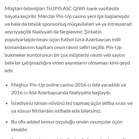
Müştəri ödənişləri TsUPIS ASC QIWI-bank vasitəsilə
həyata keçirilir. Mərclər Pin-Up casino yeni işə başlamışdır
və hələ də böyük sponsorluq müqavilələri və ya intresserad
xeyriyyəçilik fəaliyyəti ilə fərqlənmir. Şirkətin
populyarlaşdırılması üçün futbol üzrə Azərbaycan milli
komandasının kapitanı onun rəsmi səfiri seçilib. Pin-Up
bukmeker kontorunun bir çox müştərisi rəsmi veb saytın
belə bir çatışmazlığını video yayımların olmaması kimi qeyd
edir.
Məşhur Pin-Up online casino 2016-cı ildə yaradılıb və
2016-cı ildə Azərbaycanda fəaliyyətə başlayıb.
İstədiyiniz idman növünü tez tapmaq üçün əlifba sırası və
ya xüsusi filtrlərdən istifadə edə bilərsiniz.
Bu ofis added bonus ovçuluğu sevən oyunçular üçün
idealdır.