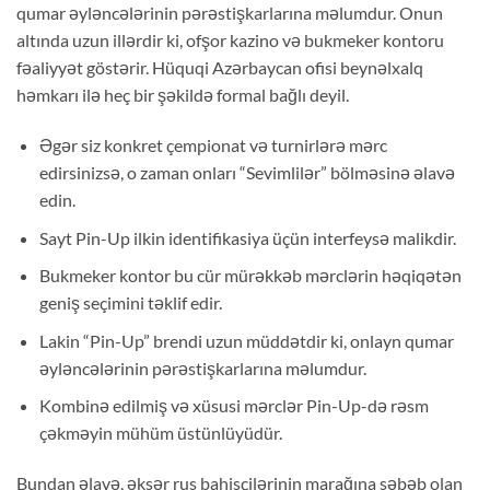
qumar əyləncələrinin pərəstişkarlarına məlumdur. Onun
altında uzun illərdir ki, ofşor kazino və bukmeker kontoru
fəaliyyət göstərir. Hüquqi Azərbaycan ofisi beynəlxalq
həmkarı ilə heç bir şəkildə formal bağlı deyil.
Əgər siz konkret çempionat və turnirlərə mərc
edirsinizsə, o zaman onları “Sevimlilər” bölməsinə əlavə
edin.
Sayt Pin-Up ilkin identifikasiya üçün interfeysə malikdir.
Bukmeker kontor bu cür mürəkkəb mərclərin həqiqətən
geniş seçimini təklif edir.
Lakin “Pin-Up” brendi uzun müddətdir ki, onlayn qumar
əyləncələrinin pərəstişkarlarına məlumdur.
Kombinə edilmiş və xüsusi mərclər Pin-Up-də rəsm
çəkməyin mühüm üstünlüyüdür.
Bundan əlavə, əksər rus bahisçilərinin marağına səbəb olan