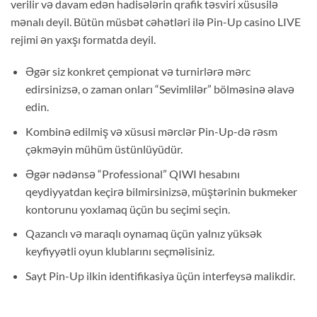
verilir və davam edən hadisələrin qrafik təsviri xüsusilə
mənalı deyil. Bütün müsbət cəhətləri ilə Pin-Up casino LIVE
rejimi ən yaxşı formatda deyil.
Əgər siz konkret çempionat və turnirlərə mərc
edirsinizsə, o zaman onları “Sevimlilər” bölməsinə əlavə
edin.
Kombinə edilmiş və xüsusi mərclər Pin-Up-də rəsm
çəkməyin mühüm üstünlüyüdür.
Əgər nədənsə “Professional” QIWI hesabını
qeydiyyatdan keçirə bilmirsinizsə, müştərinin bukmeker
kontorunu yoxlamaq üçün bu seçimi seçin.
Qazanclı və maraqlı oynamaq üçün yalnız yüksək
keyfiyyətli oyun klublarını seçməlisiniz.
Sayt Pin-Up ilkin identifikasiya üçün interfeysə malikdir.