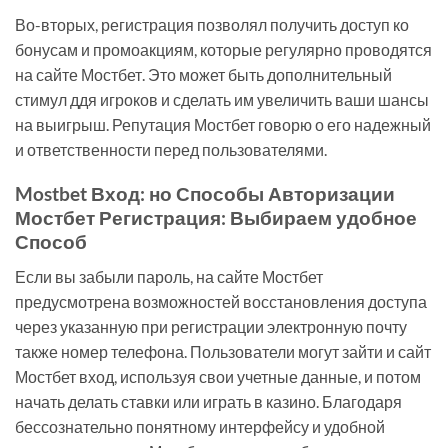
Во-вторых, регистрация позволял получить доступ ко
бонусам и промоакциям, которые регулярно проводятся
на сайте Мостбет. Это может быть дополнительный
стимул ддя игроков и сделать им увеличить ваши шансы
на выигрыш. Репутация Мостбет говорю о его надежный
и ответственности перед пользователями.
Mostbet Вход: но Способы Авторизации
Мостбет Регистрация: Выбираем удобное
Способ
Если вы забыли пароль, на сайте Мостбет
предусмотрена возможностей восстановления доступа
через указанную при регистрации электронную почту
также номер телефона. Пользователи могут зайти и сайт
Мостбет вход, используя свои учетные данные, и потом
начать делать ставки или играть в казино. Благодаря
бессознательно понятному интерфейсу и удобной