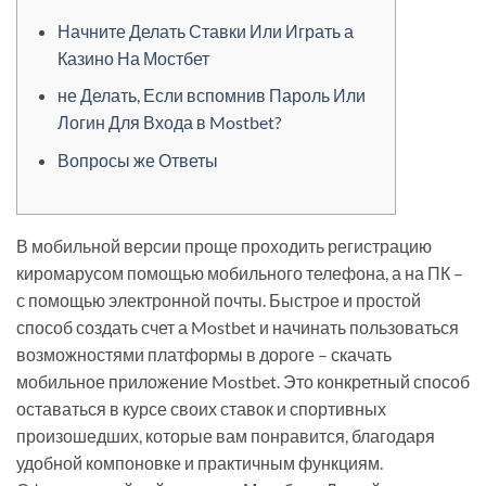
Начните Делать Ставки Или Играть а
Казино На Мостбет
не Делать, Если вспомнив Пароль Или
Логин Для Входа в Mostbet?
Вопросы же Ответы
В мобильной версии проще проходить регистрацию
киромарусом помощью мобильного телефона, а на ПК –
с помощью электронной почты. Быстрое и простой
способ создать счет а Mostbet и начинать пользоваться
возможностями платформы в дороге – скачать
мобильное приложение Mostbet. Это конкретный способ
оставаться в курсе своих ставок и спортивных
произошедших, которые вам понравится, благодаря
удобной компоновке и практичным функциям.