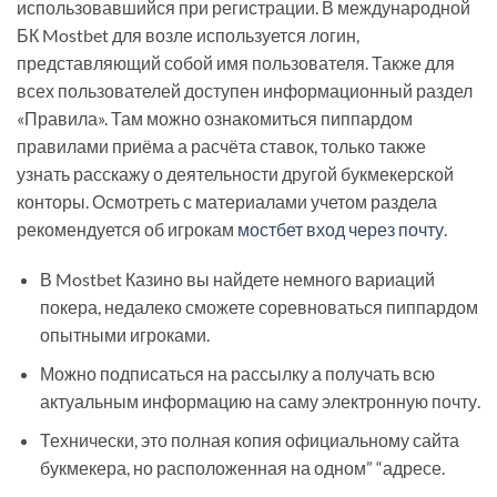
использовавшийся при регистрации. В международной
БК Mostbet для возле используется логин,
представляющий собой имя пользователя. Также для
всех пользователей доступен информационный раздел
«Правила». Там можно ознакомиться пиппардом
правилами приёма а расчёта ставок, только также
узнать расскажу о деятельности другой букмекерской
конторы. Осмотреть с материалами учетом раздела
рекомендуется об игрокам
мостбет вход через почту
.
В Mostbet Казино вы найдете немного вариаций
покера, недалеко сможете соревноваться пиппардом
опытными игроками.
Можно подписаться на рассылку а получать всю
актуальным информацию на саму электронную почту.
Технически, это полная копия официальному сайта
букмекера, но расположенная на одном” “адресе.