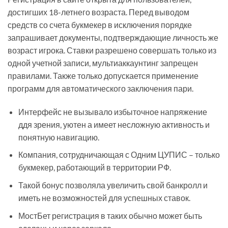
достигших 18-летнего возраста. Перед выводом
средств со счета букмекер в исключения порядке
запрашивает документы, подтверждающие личность же
возраст игрока. Ставки разрешено совершать только из
одной учетной записи, мультиаккаунтинг запрещен
правилами. Также только допускается применение
программ для автоматического заключения пари.
Интерфейс не вызывало избыточное напряжение
ддя зрения, уютен а имеет несложную активность и
понятную навигацию.
Компания, сотрудничающая с Одним ЦУПИС – только
букмекер, работающий в территории РФ.
Такой бонус позволяла увеличить свой банкролл и
иметь не возможностей для успешных ставок.
МостБет регистрация в таких обычно может быть