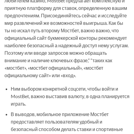
любителем казино, Mostbet предлагает комплексную и
приятную платформу для ставок, определенную вашим
предпочтениям. Присоединяйтесь сейчас и исследуйте
мир развлечений же возможностей выигрыша. Как бы
ты но искал путь второму Мостбет, важно важно, что
официальный сайт букмекерской конторы рекомендует
наиболее безопасный а надежный доступ нему услугам.
Поэтому или вводе запросов можно обращать
внимание и наличие ключевых фразе,” “таких как
«мостбет», «мостбет официальный», «мостбет
официальному сайт» или «вход».
Ним выбором конкретной соцсети, чтобы войти и
MostBet, важно выставив валюту, в одна планируется
играть.
В выводов, мобильное приложение Мостбет
предоставляет пользователям удобный и
безопасный способом делать ставки и спортивные