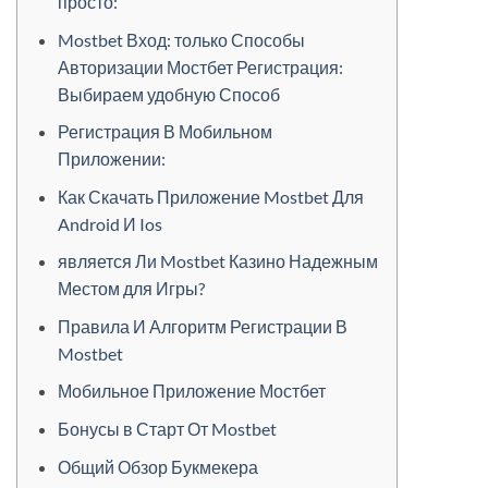
просто:
Mostbet Вход: только Способы
Авторизации Мостбет Регистрация:
Выбираем удобную Способ
Регистрация В Мобильном
Приложении:
Как Скачать Приложение Mostbet Для
Android И Ios
является Ли Mostbet Казино Надежным
Местом для Игры?
Правила И Алгоритм Регистрации В
Mostbet
Мобильное Приложение Мостбет
Бонусы в Старт От Mostbet
Общий Обзор Букмекера