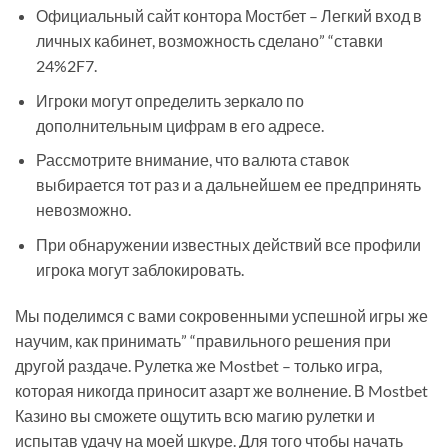
Официальный сайт контора Мостбет – Легкий вход в
личных кабинет, возможность сделано” “ставки
24%2F7.
Игроки могут определить зеркало по
дополнительным цифрам в его адресе.
Рассмотрите внимание, что валюта ставок
выбирается тот раз и а дальнейшем ее предпринять
невозможно.
При обнаружении известных действий все профили
игрока могут заблокировать.
Мы поделимся с вами сокровенными успешной игры же
научим, как принимать” “правильного решения при
другой раздаче. Рулетка же Mostbet – только игра,
которая никогда приносит азарт же волнение. В Mostbet
Казино вы сможете ощутить всю магию рулетки и
испытав удачу на моей шкуре. Для того чтобы начать