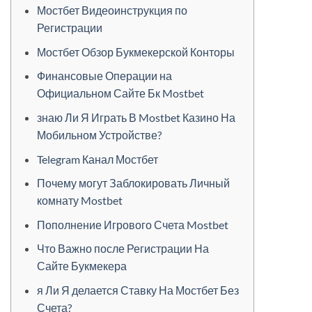
Мостбет Видеоинструкция по
Регистрации
Мостбет Обзор Букмекерской Конторы
Финансовые Операции на
Официальном Сайте Бк Mostbet
знаю Ли Я Играть В Mostbet Казино На
Мобильном Устройстве?
Telegram Канал Мостбет
Почему могут Заблокировать Личный
комнату Mostbet
Пополнение Игрового Счета Mostbet
Что Важно после Регистрации На
Сайте Букмекера
я Ли Я делается Ставку На Мостбет Без
Счета?