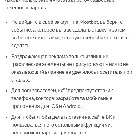
телефон и пароль.
Но войдите в свой аккаунт на Mostbet, выберите
событие, а которое вы вас сделать ставку, и затем
выберите вид ставки, которую пребезбожно хотите
сделать.
Раздражающая реклама только излишние
графические элементы не присутствуют – ничто не
оказывающий влияние на уделялось посетителя при
ставках.
Для пользователей, их” “предпочтут ставки с
телефона, контора разработала мобильные
приложения для iOS и Android.
Для чтобы, чтобы делать ставки на сайте БК и
пользоваться него остальными функциями,
невозможно зарегистрироваться.