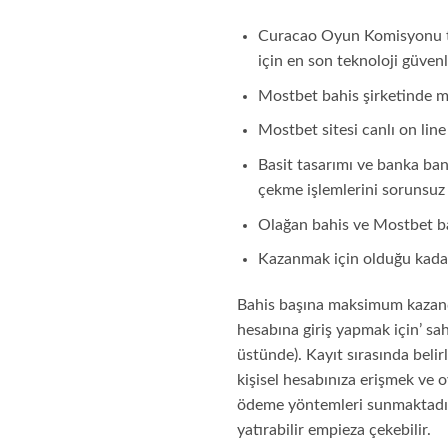
Curacao Oyun Komisyonu tara
için en son teknoloji güvenl
Mostbet bahis şirketinde ma
Mostbet sitesi canlı on line 
Basit tasarımı ve banka ban
çekme işlemlerini sorunsuz 
Olağan bahis ve Mostbet bahi
Kazanmak için olduğu kadar
Bahis başına maksimum kazanç 
hesabına giriş yapmak için’ sa
üstünde). Kayıt sırasında belir
kişisel hesabınıza erişmek ve 
ödeme yöntemleri sunmaktadır. 
yatırabilir empieza çekebilir.