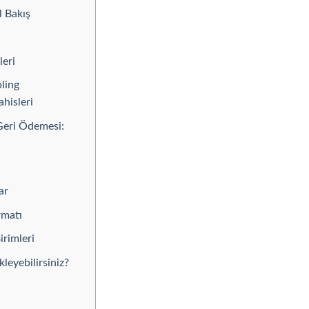
 Bakış
leri
ling
hisleri
Geri Ödemesi:
ar
rmatı
rimleri
leyebilirsiniz?