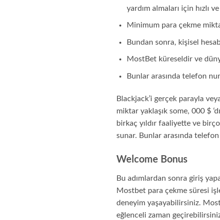
yardım almaları için hızlı ve 
Minimum para çekme miktarı
Bundan sonra, kişisel hesab
MostBet küreseldir ve düny
Bunlar arasında telefon num
Blackjack’i gerçek parayla ve
miktar yaklaşık some, 000 $ ‘d
birkaç yıldır faaliyette ve bir
sunar. Bunlar arasında telefon
Welcome Bonus
Bu adımlardan sonra giriş yap
Mostbet para çekme süresi işle
deneyim yaşayabilirsiniz. Most
eğlenceli zaman geçirebilirsin