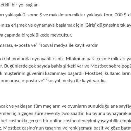
etkili bir yol sağlar.
 yaklaşık 0. some $ ve maksimum miktar yaklaşık four, 000 $ ‘dı
ınıza erişmek ve oynamaya başlamak için ‘Giriş’ düğmesine tıklay
a çapında birçok ülkede mevcuttur.
arası, e-posta ve” “sosyal medya ile kayıt vardır.
ya trial modunda oynayabilirsiniz. Minimum para çekme miktarı y
ır. Bugünlerde çok sayıda bahis şirketi var ve Mostbet sobre pop
çok müşterinin güvenini kazanmayı başardı. Mostbet, kullanıcıların
 numarası, e-posta ve” “sosyal medya ile kayıt vardır.
acak ve yaklaşan tüm maçların ve oyunların sunulduğu ana sayfay
mleri için geçen süre seventy two saattir. Bu oyunu oynayarak eğ
bet casino’da gerçek bir online casino deneyimi yaşayabilir empie
iz. Mostbet casino’nun tasarımı ve renk şeması basit ve göze batm