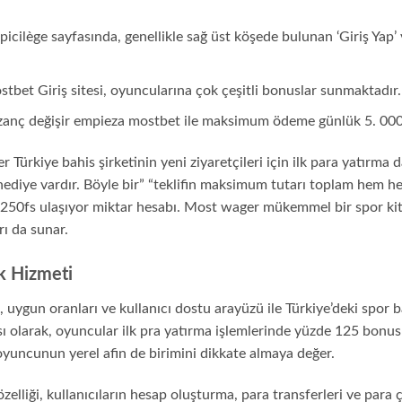
picilège sayfasında, genellikle sağ üst köşede bulunan ‘Giriş Yap
stbet Giriş sitesi, oyuncularına çok çeşitli bonuslar sunmaktadır.
anç değişir empieza mostbet ile maksimum ödeme günlük 5. 000 $
 Türkiye bahis şirketinin yeni ziyaretçileri için ilk para yatırm
 hediye vardır. Böyle bir” “teklifin maksimum tutarı toplam hem 
250fs ulaşıyor miktar hesabı. Most wager mükemmel bir spor kita
rı da sunar.
k Hizmeti
uygun oranları ve kullanıcı dostu arayüzü ile Türkiye’deki spor ba
 olarak, oyuncular ilk pra yatırma işlemlerinde yüzde 125 bonu
li oyuncunun yerel afin de birimini dikkate almaya değer.
zelliği, kullanıcıların hesap oluşturma, para transferleri ve para