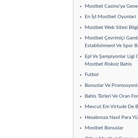
Mostbet Casino’ya Genel
En İyi̇ Mostbet Oyunlari
Mostbet Web Sitesi Bilgi
Mostbet Çevrimiçi Gamb
Establishment Ve Spor Ba
Epl Ve Şampiyonlar Ligi 
Mostbet Risksiz Bahis
Futbol
Bonuslar Ve Promosyonl
Bahis Türleri Ve Oran Fo
Mevcut Em Virtude De Bi
Hesabınıza Nasıl Para Yük
Mostbet Bonuslar