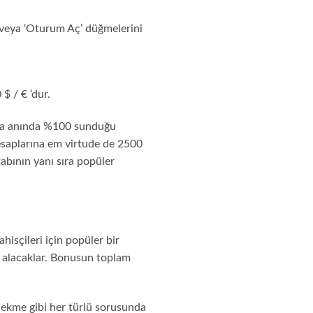
’ veya ‘Oturum Aç’ düğmelerini
 / € ‘dur.
a da anında %100 sunduğu
hesaplarına em virtude de 2500
bının yanı sıra popüler
hisçileri için popüler bir
s alacaklar. Bonusun toplam
 çekme gibi her türlü sorusunda