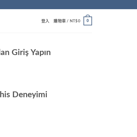
0
登入
購物車 /
NT$
0
n Giriş Yapın
ahis Deneyimi