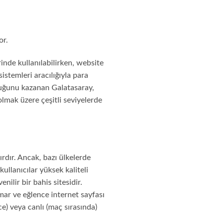
or.
inde kullanılabilirken, website
stemleri aracılığıyla para
nluğunu kazanan Galatasaray,
olmak üzere çeşitli seviyelerde
rdır. Ancak, bazı ülkelerde
llanıcılar yüksek kaliteli
ilir bir bahis sitesidir.
mar ve eğlence internet sayfası
) veya canlı (maç sırasında)