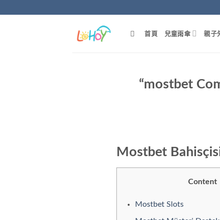
Skip
to
content
首頁
兒童雨傘
親子
“mostbet Com
Mostbet Bahisçisi
Content
Mostbet Slots