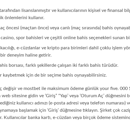
fından lisanslanmıştır ve kullanıcılarının kişisel ve finansal bil
ik önlemlerini kullanır.
ç öncesi (maçtan önce) veya canlı (maç sırasında) bahis oynayabi
casino, spor bahisleri ve çeşitli online bahis seçenekleri sunan bir
kacılığı, e-cüzdanlar ve kripto para birimleri dahil çoklu işlem y
bir deneyim haline getirir.
s borsası, farklı şekillerde çalışan iki farklı bahis türüdür.
 kaybetmek için de bir seçime bahis oynayabilirsiniz.
değişir ve mostbet ile maksimum ödeme günlük your five. 000 $
h web sitesine gidin ve ‘Giriş” “Yap’ veya ‘Oturum Aç’ düğmesini b
lediğiniz kullanıcı adınızı (e-posta adresi veya telefon numarası) v
oynamaya başlamak için ‘Giriş’ düğmesine tıklayın. Şirket çok cazi
Kullanıcılar banka kartı, e-cüzdan veya birçok ödeme sisteminden