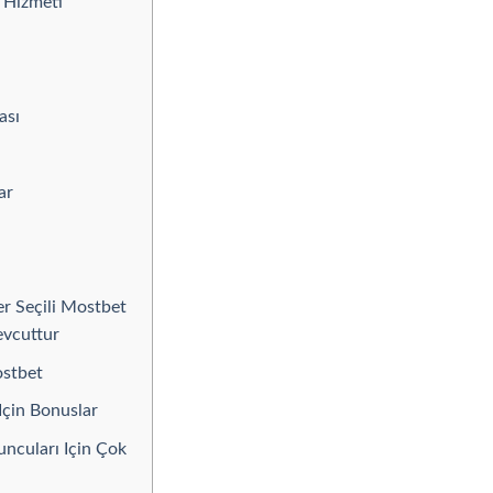
 Hizmeti
ası
ar
r Seçili Mostbet
evcuttur
stbet
Için Bonuslar
ncuları Için Çok