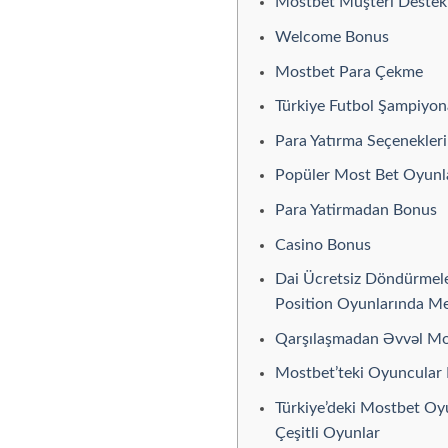
Mostbet Müşteri Destek
Welcome Bonus
Mostbet Para Çekme
Türkiye Futbol Şampiyon
Para Yatırma Seçenekleri
Popüler Most Bet Oyunl
Para Yatirmadan Bonus
Casino Bonus
Dai Ücretsiz Döndürmele
Position Oyunlarında M
Qarşılaşmadan Əvvəl Mo
Mostbet’teki Oyuncular 
Türkiye’deki Mostbet Oyu
Çeşitli Oyunlar