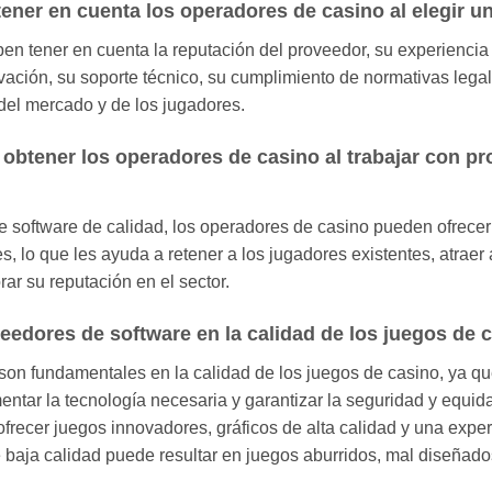
ener en cuenta los operadores de casino al elegir 
n tener en cuenta la reputación del proveedor, su experiencia e
vación, su soporte técnico, su cumplimiento de normativas lega
del mercado y de los jugadores.
obtener los operadores de casino al trabajar con p
e software de calidad, los operadores de casino pueden ofrece
es, lo que les ayuda a retener a los jugadores existentes, atrae
ar su reputación en el sector.
eedores de software en la calidad de los juegos de 
son fundamentales en la calidad de los juegos de casino, ya q
mentar la tecnología necesaria y garantizar la seguridad y equi
frecer juegos innovadores, gráficos de alta calidad y una expe
baja calidad puede resultar en juegos aburridos, mal diseñados