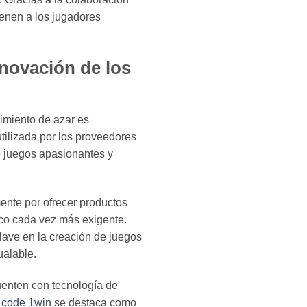
enen a los jugadores
nnovación de los
nimiento de azar es
utilizada por los proveedores
de juegos apasionantes y
ente por ofrecer productos
co cada vez más exigente.
lave en la creación de juegos
ualable.
cuenten con tecnología de
 code 1win
se destaca como