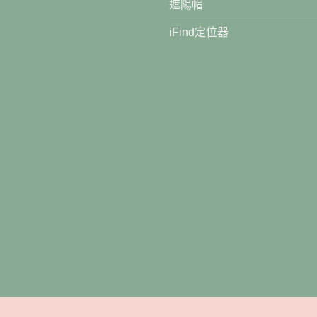
遮陽帽
iFind定位器