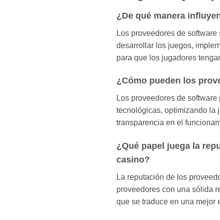
¿De qué manera influyen
Los proveedores de software 
desarrollar los juegos, impl
para que los jugadores tengan
¿Cómo pueden los provee
Los proveedores de software 
tecnológicas, optimizando la j
transparencia en el funcionam
¿Qué papel juega la repu
casino?
La reputación de los proveedo
proveedores con una sólida re
que se traduce en una mejor e