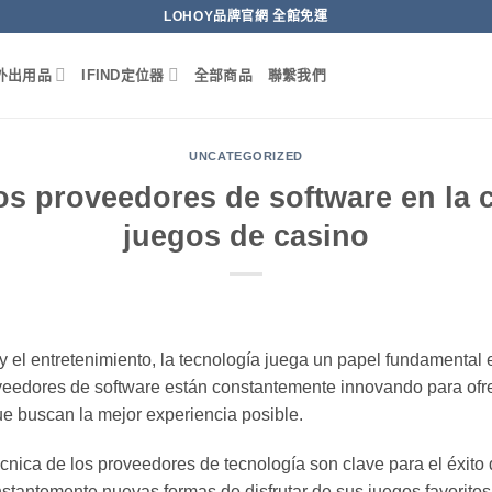
LOHOY品牌官網 全館免運
外出用品
IFIND定位器
全部商品
聯繫我們
UNCATEGORIZED
los proveedores de software en la c
juegos de casino
 el entretenimiento, la tecnología juega un papel fundamental e
veedores de software están constantemente innovando para ofr
que buscan la mejor experiencia posible.
écnica de los proveedores de tecnología son clave para el éxito 
tantemente nuevas formas de disfrutar de sus juegos favoritos.