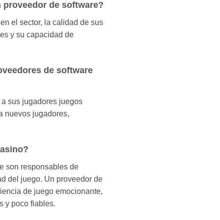
un proveedor de software?
n el sector, la calidad de sus
les y su capacidad de
roveedores de software
r a sus jugadores juegos
r a nuevos jugadores,
casino?
ue son responsables de
dad del juego. Un proveedor de
riencia de juego emocionante,
 y poco fiables.